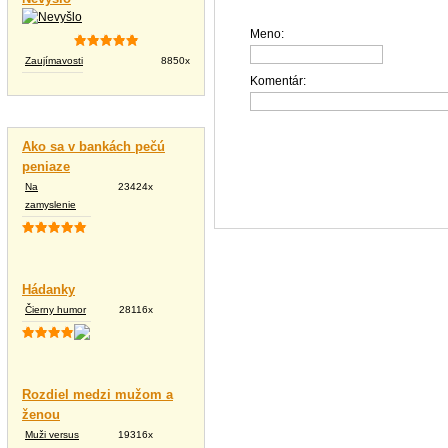
Meno:
Zaujímavosti
8850x
Komentár:
Vtipné texty
Ako sa v bankách pečú
peniaze
Na
23424x
zamyslenie
Hádanky
Čierny humor
28116x
Rozdiel medzi mužom a
ženou
Muži versus
19316x