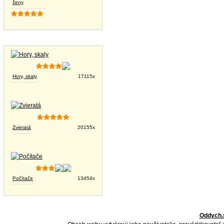
ženy
Tapety na plochu
Hory, skaly
17115x
Zvieratá
20155x
Počítače
13454x
Oddych.