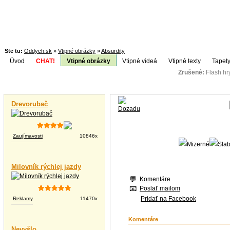
Ste tu:
Oddych.sk
»
Vtipné obrázky
»
Absurdity
Úvod
CHAT!
Vtipné obrázky
Vtipné videá
Vtipné texty
Tapety
Zrušené:
Flash h
Téma:
Vtipné videá
Drevorubač
Zaujímavosti
10846x
Milovník rýchlej jazdy
Komentáre
Poslať mailom
Pridať na Facebook
Reklamy
11470x
Komentáre
Nevyšlo