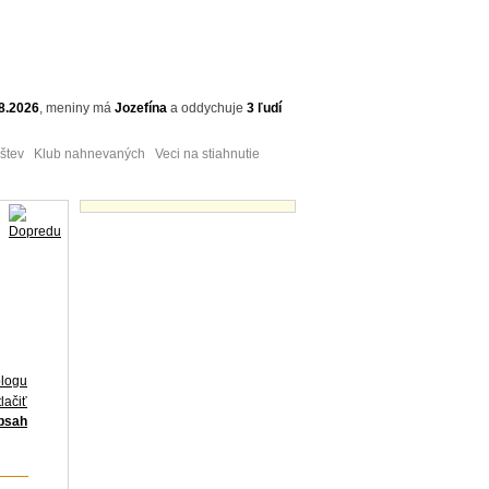
8.2026
,
meniny má
Jozefína
a
oddychuje
3 ľudí
tev Klub nahnevaných Veci na stiahnutie
Obrázky - náhľady
blogu
lačiť
obsah