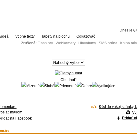
Dnes je
6.
videá
Vtipné texty
Tapety na plochu
Odkazovač
Zrušené:
Flash hry Webkamery Hlavolamy SMS brána Kniha návš
Ohodnoť!
Komentáre
Kód
do vašej stránky, 
Poslať mailom
Vyt
Pridať 
Pridať na Facebook
ntáre