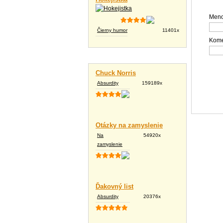
Meno
Čierny humor
11401x
Kome
Vtipné texty
Chuck Norris
Absurdity
159189x
Otázky na zamyslenie
Na
54920x
zamyslenie
Ďakovný list
Absurdity
20376x