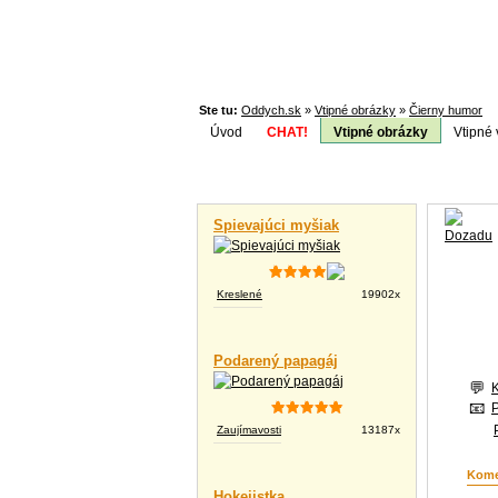
Ste tu:
Oddych.sk
»
Vtipné obrázky
»
Čierny humor
Úvod
CHAT!
Vtipné obrázky
Vtipné 
Téma:
Vtipné videá
Spievajúci myšiak
Kreslené
19902x
Podarený papagáj
Zaujímavosti
13187x
Kome
Hokejistka