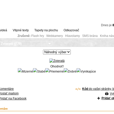
Dnes je
8
videá
Vtipné texty
Tapety na plochu
Odkazovač
Zrušené:
Flash hry Webkamery Hlavolamy SMS brána Kniha návš
Ohodnoť!
Komentáre
Kód
do vašej stránky, 
Poslať mailom
Vyt
Pridať 
Pridať na Facebook
ntáre