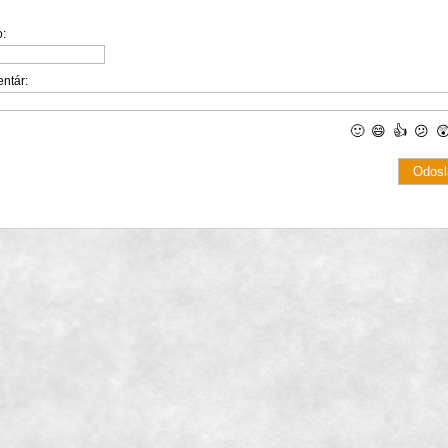
:
ntár:
🙂
😄
👍
😕
