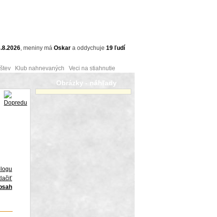
.8.2026
,
meniny má
Oskar
a
oddychuje
19 ľudí
tev Klub nahnevaných Veci na stiahnutie
Obrázky - náhľady
blogu
lačiť
obsah