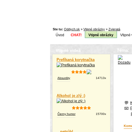
Ste tu:
Oddych.sk
»
Vtipné obrázky
»
Zvieratá
Úvod
CHAT!
Vtipné obrázky
Vtipné 
Téma:
Vtipné videá
Prefíkaná korytnačka
Absurdity
14713x
Alkohol je zlý :)
Čierny humor
15700x
Kome
...netrúb!