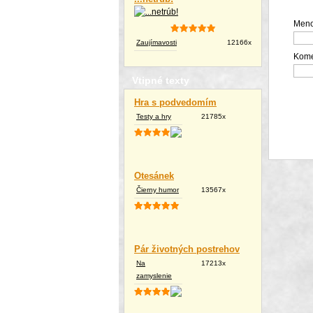
Meno
Zaujímavosti
12166x
Kome
Vtipné texty
Hra s podvedomím
Testy a hry
21785x
Otesánek
Čierny humor
13567x
Pár životných postrehov
Na
17213x
zamyslenie