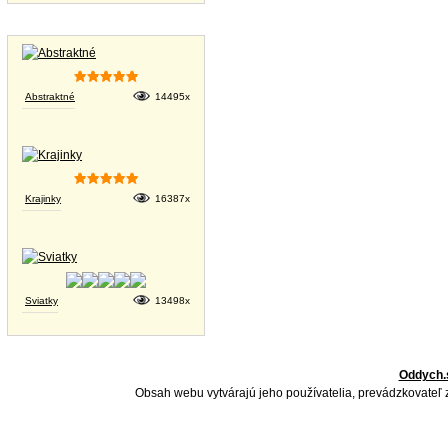
Tapety na plochu
Abstraktné
14495x
Krajinky
16387x
Sviatky
13498x
Oddych.
Obsah webu vytvárajú jeho používatelia, prevádzkovateľ 