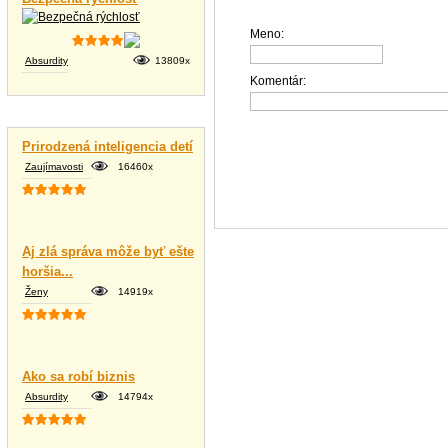
Meno:
Absurdity
13809x
Komentár:
Vtipné texty
Prirodzená inteligencia detí
Zaujímavosti
16460x
Aj zlá správa môže byť ešte
horšia...
Ženy
14919x
Ako sa robí biznis
Absurdity
14794x