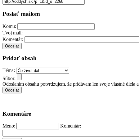
Poslať mailom
Komu:
Tvoj mail:
Komentár:
Pridať obsah
Téma:
Súbor:
Odoslaním obsahu potvrdzujem, že pridávam len svoje vlastné diela 
Komentáre
Meno:
Komentár: