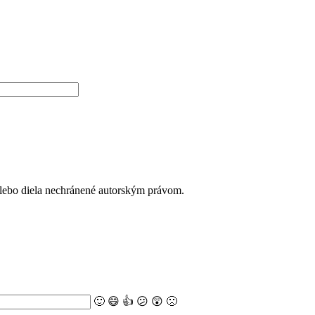
alebo diela nechránené autorským právom.
🙂
😄
👍
😕
😲
🙁