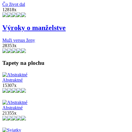
Čo život dal
12818x
Výroky o manželstve
Muži versus ženy
28353x
Tapety na plochu
Abstraktné
15307x
Abstraktné
21355x