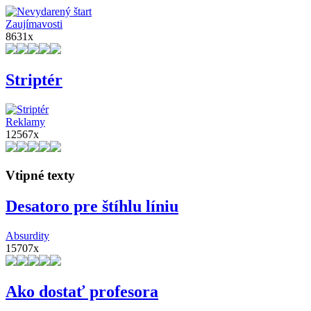
Zaujímavosti
8631x
Striptér
Reklamy
12567x
Vtipné texty
Desatoro pre štíhlu líniu
Absurdity
15707x
Ako dostať profesora