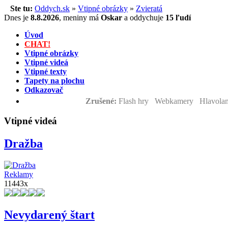
Ste tu:
Oddych.sk
»
Vtipné obrázky
»
Zvieratá
Dnes je
8.8.2026
,
meniny má
Oskar
a
oddychuje
15 ľudí
Úvod
CHAT!
Vtipné obrázky
Vtipné videá
Vtipné texty
Tapety na plochu
Odkazovač
Zrušené:
Flash hry Webkamery Hlavolam
Vtipné videá
Dražba
Reklamy
11443x
Nevydarený štart