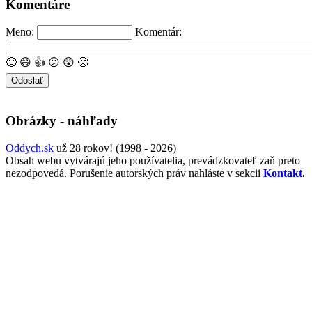
Komentáre
Meno:
Komentár:
🙂
😄
👍
😕
😲
🙁
Obrázky - náhľady
Oddych.sk
už 28 rokov! (1998 - 2026)
Obsah webu vytvárajú jeho používatelia, prevádzkovateľ zaň preto
nezodpovedá. Porušenie autorských práv nahláste v sekcii
Kontakt
.