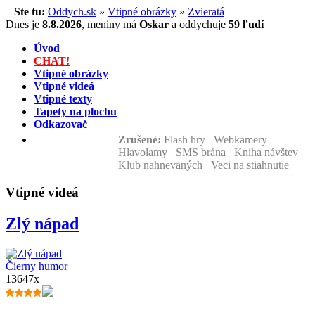
Ste tu:
Oddych.sk
»
Vtipné obrázky
»
Zvieratá
Dnes je
8.8.2026
,
meniny má
Oskar
a
oddychuje
59 ľudí
Úvod
CHAT!
Vtipné obrázky
Vtipné videá
Vtipné texty
Tapety na plochu
Odkazovač
Zrušené:
Flash hry Webkamery
Hlavolamy SMS brána Kniha návštev
Klub nahnevaných Veci na stiahnutie
Vtipné videá
Zlý nápad
Čierny humor
13647x