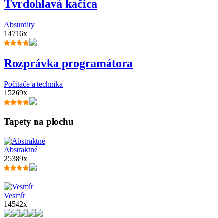
Tvrdohlavá kačica
Absurdity
14716x
Rozprávka programátora
Počítače a technika
15269x
Tapety na plochu
Abstraktné
25389x
Vesmír
14542x