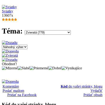
Sviatky
13607x
Téma:
Ohodnoť!
Komentáre
Kód
do vašej stránky, blogu
Poslať mailom
Vytlačiť
Pridať na Facebook
Pridať obsah
Kód
do vašej stránky, blogu