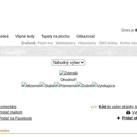
Dnes je
8
videá
Vtipné texty
Tapety na plochu
Odkazovač
Zrušené:
Flash hry Webkamery Hlavolamy SMS brána Kniha návš
Ohodnoť!
Komentáre
Kód
do vašej stránky, 
Poslať mailom
Vyt
Pridať 
Pridať na Facebook
ntáre