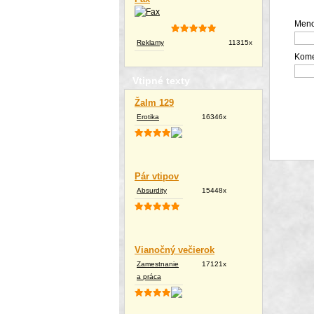
Meno
Reklamy
11315x
Kome
Vtipné texty
Žalm 129
Erotika
16346x
Pár vtipov
Absurdity
15448x
Vianočný večierok
Zamestnanie
17121x
a práca