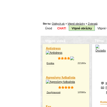
Ste tu:
Oddych.sk
»
Vtipné obrázky
»
Zvieratá
Úvod
CHAT!
Vtipné obrázky
Vtipné 
Téma:
Vtipné videá
Antistress
Erotika
22160x
Agresívny futbalista
Zaujímavosti
10590x
Kome
Fax