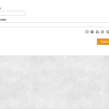
:
ntár:
🙂
😄
👍
😕
