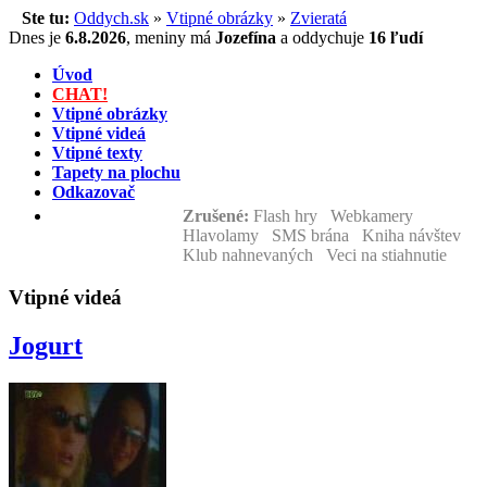
Ste tu:
Oddych.sk
»
Vtipné obrázky
»
Zvieratá
Dnes je
6.8.2026
,
meniny má
Jozefína
a
oddychuje
16 ľudí
Úvod
CHAT!
Vtipné obrázky
Vtipné videá
Vtipné texty
Tapety na plochu
Odkazovač
Zrušené:
Flash hry Webkamery
Hlavolamy SMS brána Kniha návštev
Klub nahnevaných Veci na stiahnutie
Vtipné videá
Jogurt