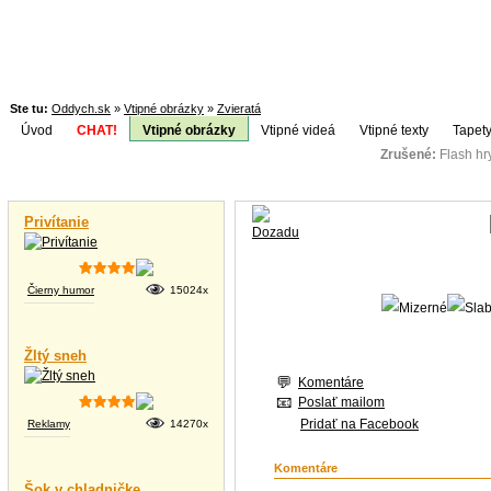
Ste tu:
Oddych.sk
»
Vtipné obrázky
»
Zvieratá
Úvod
CHAT!
Vtipné obrázky
Vtipné videá
Vtipné texty
Tapety
Zrušené:
Flash h
Téma:
Vtipné videá
Privítanie
Čierny humor
15024x
Žltý sneh
Komentáre
Poslať mailom
Pridať na Facebook
Reklamy
14270x
Komentáre
Šok v chladničke