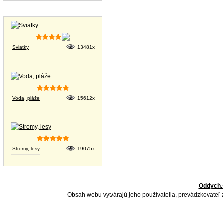
Tapety na plochu
Sviatky
13481x
Voda, pláže
15612x
Stromy, lesy
19075x
Oddych.
Obsah webu vytvárajú jeho používatelia, prevádzkovateľ 