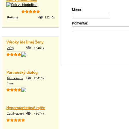
Meno:
Reklamy
12246x
Komentár:
Vtipné texty
Výroky ideálnej ženy
Ženy
16469x
Partnerský dialóg
Muži versus
26415x
ženy
Hypermarketové rajče
Zaujímavosti
48074x