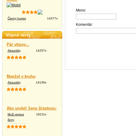
Meno:
Čierny humor
14377x
Komentár:
Vtipné texty
Pár vtipov...
Absurdity
14257x
Manžel v kruhu
Absurdity
14136x
Ako urobiť ženu šťastnou:
Muži versus
16211x
ženy