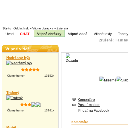
Ste tu:
Oddych.sk
»
Vtipné obrázky
»
Zvieratá
Úvod
CHAT!
Vtipné obrázky
Vtipné videá
Vtipné texty
Tapety
Zrušené:
Flash h
Téma:
Vtipné videá
Nadržaný býk
Čierny humor
13152x
Trafený
Komentáre
Poslať mailom
Pridať na Facebook
Čierny humor
13791x
Komentáre
Mobil