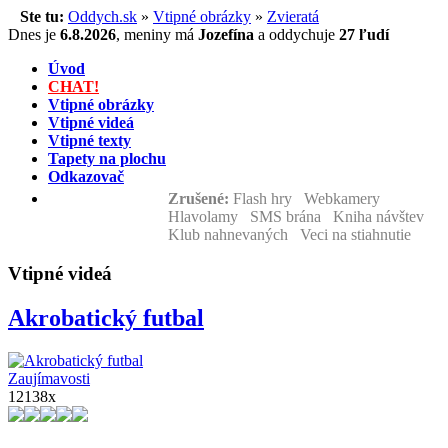
Ste tu:
Oddych.sk
»
Vtipné obrázky
»
Zvieratá
Dnes je
6.8.2026
,
meniny má
Jozefína
a
oddychuje
27 ľudí
Úvod
CHAT!
Vtipné obrázky
Vtipné videá
Vtipné texty
Tapety na plochu
Odkazovač
Zrušené:
Flash hry Webkamery
Hlavolamy SMS brána Kniha návštev
Klub nahnevaných Veci na stiahnutie
Vtipné videá
Akrobatický futbal
Zaujímavosti
12138x