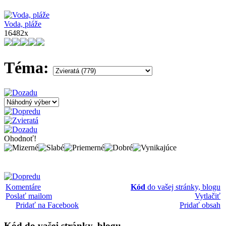
Voda, pláže
16482x
Téma:
Ohodnoť!
Komentáre
Kód
do vašej stránky, blogu
Poslať mailom
Vytlačiť
Pridať na Facebook
Pridať obsah
Kód
do vašej stránky, blogu