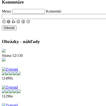
Komentáre
Meno:
Komentár:
🙂
😄
👍
😕
😲
🙁
Obrázky - náhľady
Strana 52/130
11499x
11296x