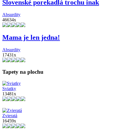
Slovenské porekadlá trochu inak
Absurdity
46634x
Mama je len jedna!
Absurdity
17431x
Tapety na plochu
Sviatky
13481x
Zvieratá
16459x