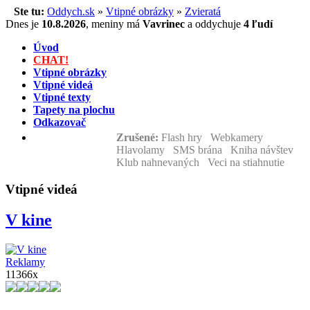
Ste tu:
Oddych.sk
»
Vtipné obrázky
»
Zvieratá
Dnes je
10.8.2026
,
meniny má
Vavrinec
a
oddychuje
4 ľudí
Úvod
CHAT!
Vtipné obrázky
Vtipné videá
Vtipné texty
Tapety na plochu
Odkazovač
Zrušené:
Flash hry Webkamery
Hlavolamy SMS brána Kniha návštev
Klub nahnevaných Veci na stiahnutie
Vtipné videá
V kine
Reklamy
11366x