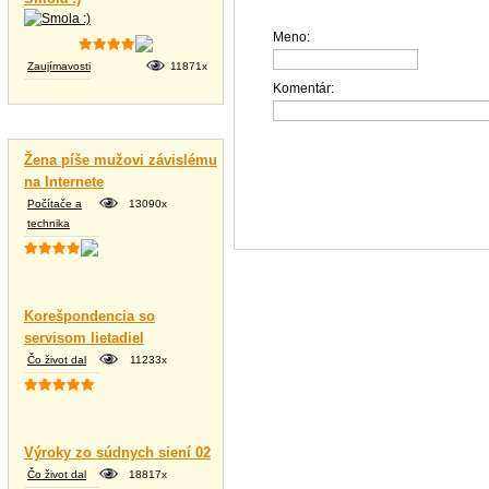
Meno:
Zaujímavosti
11871x
Komentár:
Vtipné texty
Žena píše mužovi závislému
na Internete
Počítače a
13090x
technika
Korešpondencia so
servisom lietadiel
Čo život dal
11233x
Výroky zo súdnych siení 02
Čo život dal
18817x