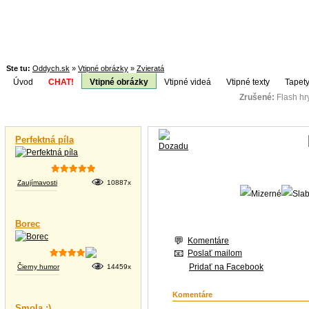
Ste tu:
Oddych.sk
»
Vtipné obrázky
»
Zvieratá
Úvod
CHAT!
Vtipné obrázky
Vtipné videá
Vtipné texty
Tapety
Zrušené:
Flash h
Téma:
Vtipné videá
Perfektná píla
Zaujímavosti
10887x
Borec
Komentáre
Poslať mailom
Pridať na Facebook
Čierny humor
14459x
Komentáre
Smola :)