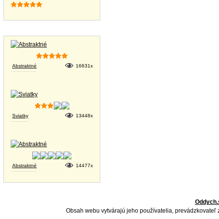
Tapety na plochu
Abstraktné
16631x
Sviatky
13448x
Abstraktné
14477x
Oddych.
Obsah webu vytvárajú jeho používatelia, prevádzkovateľ 