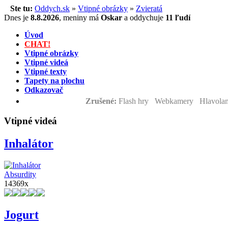
Ste tu:
Oddych.sk
»
Vtipné obrázky
»
Zvieratá
Dnes je
8.8.2026
,
meniny má
Oskar
a
oddychuje
11 ľudí
Úvod
CHAT!
Vtipné obrázky
Vtipné videá
Vtipné texty
Tapety na plochu
Odkazovač
Zrušené:
Flash hry Webkamery Hlavolam
Vtipné videá
Inhalátor
Absurdity
14369x
Jogurt