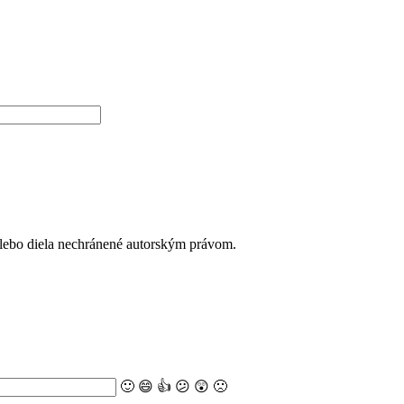
alebo diela nechránené autorským právom.
🙂
😄
👍
😕
😲
🙁