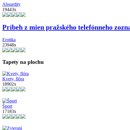
Absurdity
19443x
Príbeh z mien pražského telefónneho zoz
Erotika
23948x
Tapety na plochu
Kvety, flóra
18902x
Šport
17183x