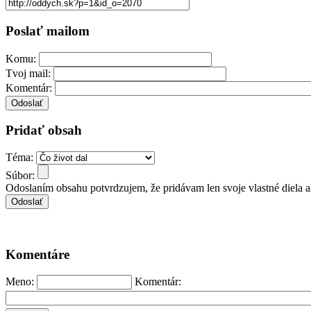
Poslať mailom
Komu:
Tvoj mail:
Komentár:
Pridať obsah
Téma:
Súbor:
Odoslaním obsahu potvrdzujem, že pridávam len svoje vlastné diela 
Komentáre
Meno:
Komentár: