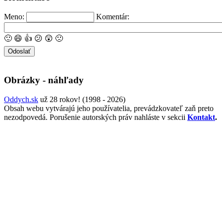
Meno:
Komentár:
🙂
😄
👍
😕
😲
🙁
Obrázky - náhľady
Oddych.sk
už 28 rokov! (1998 - 2026)
Obsah webu vytvárajú jeho používatelia, prevádzkovateľ zaň preto
nezodpovedá. Porušenie autorských práv nahláste v sekcii
Kontakt
.