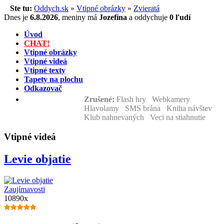
Ste tu:
Oddych.sk
»
Vtipné obrázky
»
Zvieratá
Dnes je
6.8.2026
,
meniny má
Jozefína
a
oddychuje
0 ľudí
Úvod
CHAT!
Vtipné obrázky
Vtipné videá
Vtipné texty
Tapety na plochu
Odkazovač
Zrušené:
Flash hry Webkamery
Hlavolamy SMS brána Kniha návštev
Klub nahnevaných Veci na stiahnutie
Vtipné videá
Levie objatie
Zaujímavosti
10890x