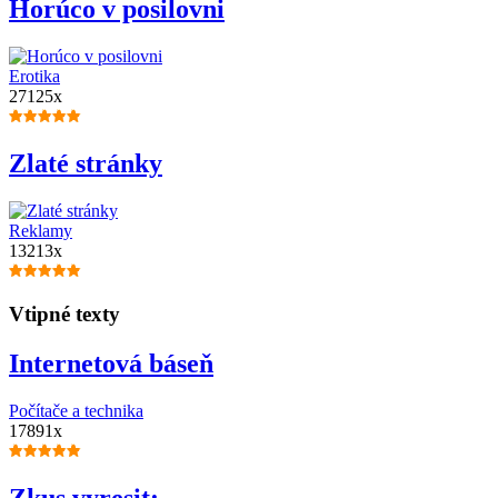
Horúco v posilovni
Erotika
27125x
Zlaté stránky
Reklamy
13213x
Vtipné texty
Internetová báseň
Počítače a technika
17891x
Zkus vyresit: