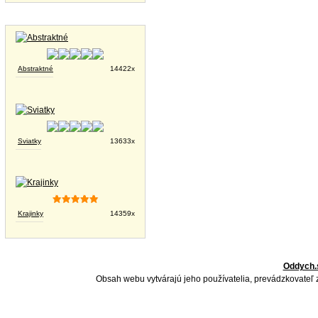
Tapety na plochu
Abstraktné
14422x
Sviatky
13633x
Krajinky
14359x
Oddych.
Obsah webu vytvárajú jeho používatelia, prevádzkovateľ 