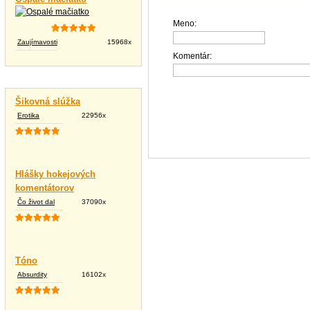
Meno:
Zaujímavosti
15968x
Komentár:
Vtipné texty
Šikovná slúžka
Erotika
22956x
Hlášky hokejových
komentátorov
Čo život dal
37090x
Tóno
Absurdity
16102x