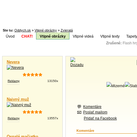
Ste tu:
Oddych.sk
»
Vtipné obrázky
»
Zvieratá
Úvod
CHAT!
Vtipné obrázky
Vtipné videá
Vtipné texty
Tapety
Zrušené:
Flash h
Téma:
Vtipné videá
Nevera
Reklamy
13150x
Naivný muž
Komentáre
Poslať mailom
Pridať na Facebook
Reklamy
13557x
Komentáre
Ospalé mačiatko