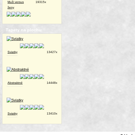
Muži versus
19315x
ženy
Tapety na plochu
Sviatky
13427x
Abstraktné
14448x
Sviatky
13410x