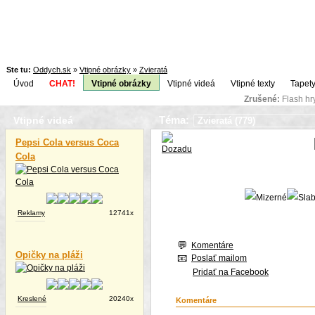
Ste tu:
Oddych.sk
»
Vtipné obrázky
»
Zvieratá
Úvod
CHAT!
Vtipné obrázky
Vtipné videá
Vtipné texty
Tapety
Zrušené:
Flash h
Téma:
Vtipné videá
Pepsi Cola versus Coca
Cola
Reklamy
12741x
Komentáre
Opičky na pláži
Poslať mailom
Pridať na Facebook
Kreslené
20240x
Komentáre