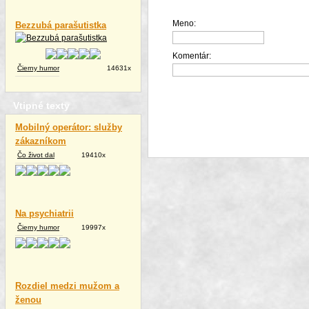
Meno:
Bezzubá parašutistka
Komentár:
Čierny humor
14631x
Vtipné texty
Mobilný operátor: služby
zákazníkom
Čo život dal
19410x
Na psychiatrii
Čierny humor
19997x
Rozdiel medzi mužom a
ženou