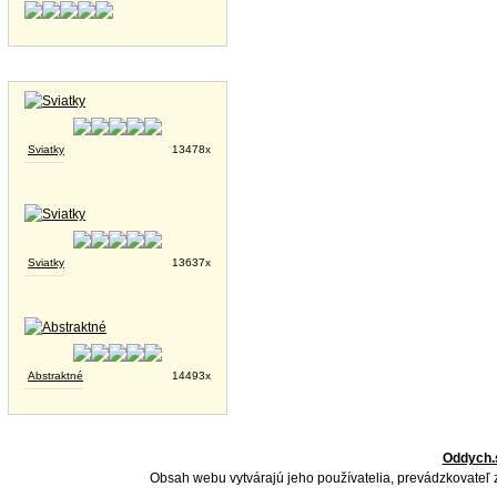
Tapety na plochu
Sviatky
13478x
Sviatky
13637x
Abstraktné
14493x
Oddych.
Obsah webu vytvárajú jeho používatelia, prevádzkovateľ 