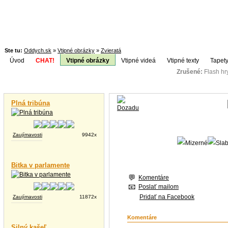
Ste tu:
Oddych.sk
»
Vtipné obrázky
»
Zvieratá
Úvod
CHAT!
Vtipné obrázky
Vtipné videá
Vtipné texty
Tapety
Zrušené:
Flash h
Téma:
Vtipné videá
Plná tribúna
Zaujímavosti
9942x
Bitka v parlamente
Komentáre
Poslať mailom
Pridať na Facebook
Zaujímavosti
11872x
Komentáre
Silný kašeľ