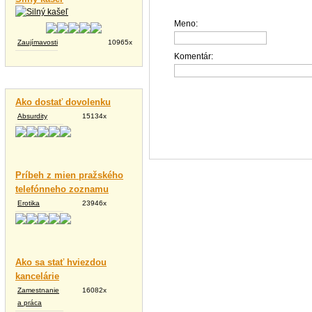
Meno:
Zaujímavosti
10965x
Komentár:
Vtipné texty
Ako dostať dovolenku
Absurdity
15134x
Príbeh z mien pražského
telefónneho zoznamu
Erotika
23946x
Ako sa stať hviezdou
kancelárie
Zamestnanie
16082x
a práca