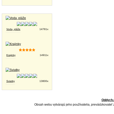
Tapety na plochu
Voda, pláže
14781x
Krajinky
14911x
Sviatky
13800x
Oddych.
Obsah webu vytvárajú jeho používatelia, prevádzkovateľ 