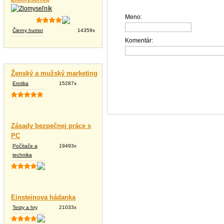
Meno:
Čierny humor
14359x
Komentár:
Vtipné texty
Ženský a mužský marketing
Erotika
15287x
Zásady bezpečnej práce s
PC
Počítače a
19493x
technika
Einsteinova hádanka
Testy a hry
21033x