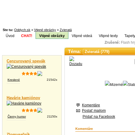
Ste tu:
Oddych.sk
»
Vtipné obrázky
»
Zvieratá
Úvod
CHAT!
Vtipné obrázky
Vtipné videá
Vtipné texty
Tapety
Zrušené:
Flash h
Téma:
Vtipné videá
Cenzurovaný spevák
Kreslené
21542x
Havárie kamiónov
Komentáre
Poslať mailom
Pridať na Facebook
Čierny humor
21150x
Komentáre
Zlomyseľník