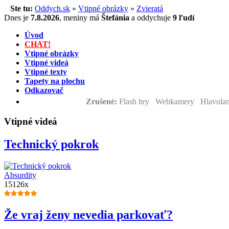
Ste tu:
Oddych.sk
»
Vtipné obrázky
»
Zvieratá
Dnes je
7.8.2026
,
meniny má
Štefánia
a
oddychuje
9 ľudí
Úvod
CHAT!
Vtipné obrázky
Vtipné videá
Vtipné texty
Tapety na plochu
Odkazovač
Zrušené:
Flash hry Webkamery Hlavolam
Vtipné videá
Technický pokrok
Absurdity
15126x
Že vraj ženy nevedia parkovať?