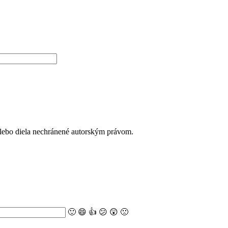
alebo diela nechránené autorským právom.
🙂
😄
👍
😕
😲
🙁