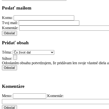
Poslať mailom
Komu:
Tvoj mail:
Komentár:
Pridať obsah
Téma:
Súbor:
Odoslaním obsahu potvrdzujem, že pridávam len svoje vlastné diela 
Komentáre
Meno:
Komentár: