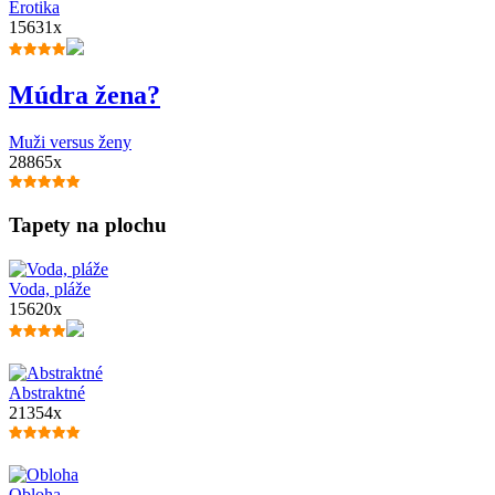
Erotika
15631x
Múdra žena?
Muži versus ženy
28865x
Tapety na plochu
Voda, pláže
15620x
Abstraktné
21354x
Obloha