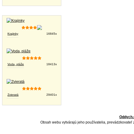
Tapety na plochu
Krajinky
16845x
Voda, pláže
18413x
Zvieratá
29401x
Oddych.
Obsah webu vytvárajú jeho používatelia, prevádzkovateľ 