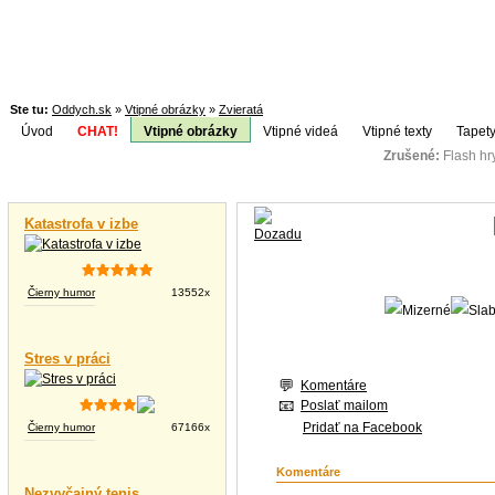
Ste tu:
Oddych.sk
»
Vtipné obrázky
»
Zvieratá
Úvod
CHAT!
Vtipné obrázky
Vtipné videá
Vtipné texty
Tapety
Zrušené:
Flash h
Téma:
Vtipné videá
Katastrofa v izbe
Čierny humor
13552x
Stres v práci
Komentáre
Poslať mailom
Pridať na Facebook
Čierny humor
67166x
Komentáre
Nezvyčajný tenis