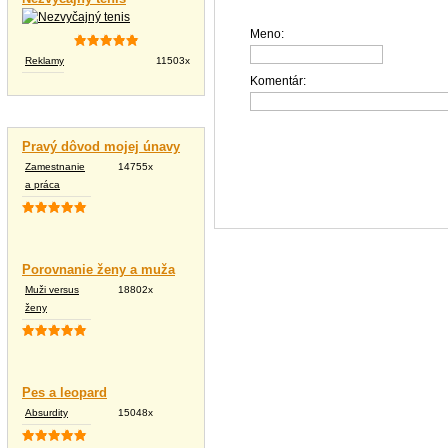
Meno:
Reklamy
11503x
Komentár:
Vtipné texty
Pravý dôvod mojej únavy
Zamestnanie
14755x
a práca
Porovnanie ženy a muža
Muži versus
18802x
ženy
Pes a leopard
Absurdity
15048x