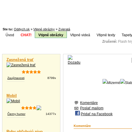
Ste tu:
Oddych.sk
»
Vtipné obrázky
»
Zvieratá
Úvod
CHAT!
Vtipné obrázky
Vtipné videá
Vtipné texty
Tapety
Zrušené:
Flash h
Téma:
Vtipné videá
Zasnežená trať
Zaujímavosti
8799x
Mobil
Komentáre
Poslať mailom
Pridať na Facebook
Čierny humor
14377x
Komentáre
Ryby obľubujú pivo