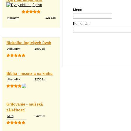
Meno:
Reklamy
12132x
Komentár:
Vtipné texty
Niekoľko logických úvah
Absurdity
15028x
Biblia - recenzia na knihu
Absurdity
22503x
Grilovanie - mužská
záležitosť!
Muži
24259x