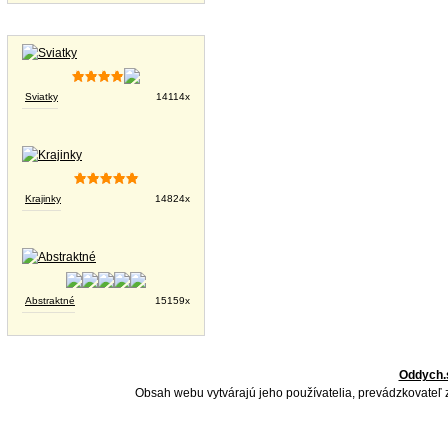
Tapety na plochu
Sviatky
14114x
Krajinky
14824x
Abstraktné
15159x
Oddych.
Obsah webu vytvárajú jeho používatelia, prevádzkovateľ 