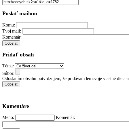
Poslať mailom
Komu:
Tvoj mail:
Komentár:
Pridať obsah
Téma:
Súbor:
Odoslaním obsahu potvrdzujem, že pridávam len svoje vlastné diela 
Komentáre
Meno:
Komentár: