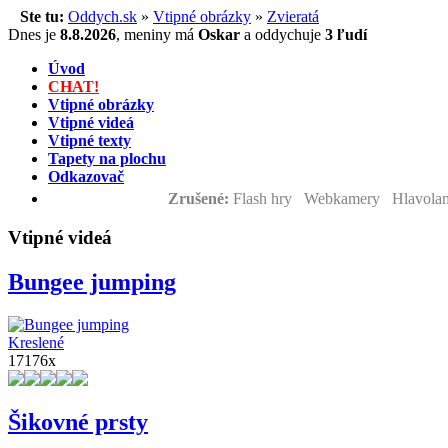
Ste tu:
Oddych.sk
»
Vtipné obrázky
»
Zvieratá
Dnes je
8.8.2026
,
meniny má
Oskar
a
oddychuje
3 ľudí
Úvod
CHAT!
Vtipné obrázky
Vtipné videá
Vtipné texty
Tapety na plochu
Odkazovač
Zrušené:
Flash hry Webkamery Hlavolam
Vtipné videá
Bungee jumping
Kreslené
17176x
Šikovné prsty