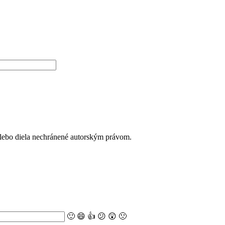
alebo diela nechránené autorským právom.
🙂
😄
👍
😕
😲
🙁