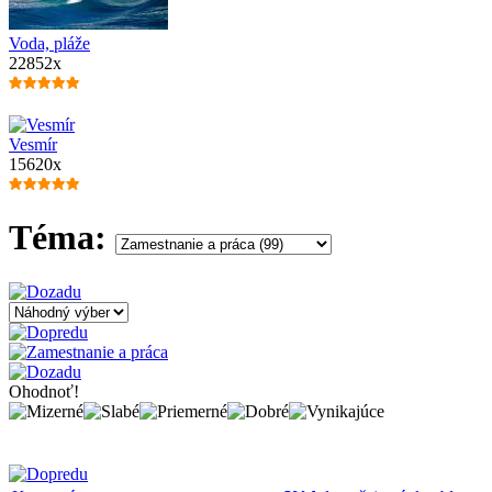
Voda, pláže
22852x
Vesmír
15620x
Téma:
Ohodnoť!