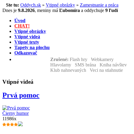
Ste tu:
Oddych.sk
»
Vtipné obrázky
»
Zamestnanie a práca
Dnes je
9.8.2026
,
meniny má
Ľubomíra
a
oddychuje
9 ľudí
Úvod
CHAT!
Vtipné obrázky
Vtipné videá
Vtipné texty
Tapety na plochu
Odkazovač
Zrušené:
Flash hry Webkamery
Hlavolamy SMS brána Kniha návštev
Klub nahnevaných Veci na stiahnutie
Vtipné videá
Prvá pomoc
Čierny humor
11986x