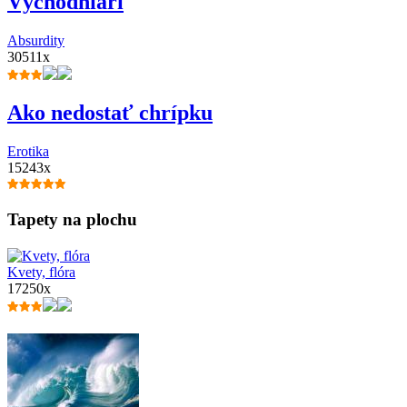
Východniari
Absurdity
30511x
Ako nedostať chrípku
Erotika
15243x
Tapety na plochu
Kvety, flóra
17250x