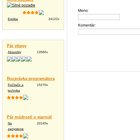
Meno:
Erotika
24122x
Komentár:
Vtipné texty
Pár vtipov
Absurdity
13560x
Rozprávka programátora
Počítače a
15270x
technika
Pár múdrostí o starnutí
Na
20145x
zamyslenie