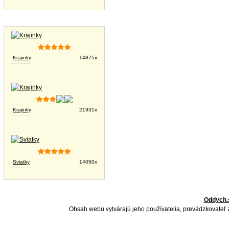
Tapety na plochu
Krajinky
14875x
Krajinky
21931x
Sviatky
14050x
Oddych.
Obsah webu vytvárajú jeho používatelia, prevádzkovateľ 