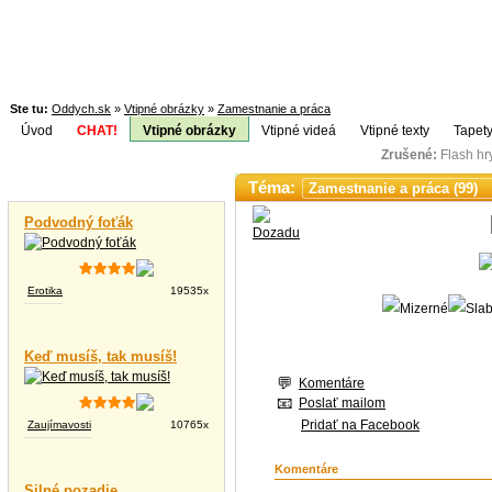
Ste tu:
Oddych.sk
»
Vtipné obrázky
»
Zamestnanie a práca
Úvod
CHAT!
Vtipné obrázky
Vtipné videá
Vtipné texty
Tapety
Zrušené:
Flash h
Téma:
Vtipné videá
Podvodný foťák
Erotika
19535x
Keď musíš, tak musíš!
Komentáre
Poslať mailom
Pridať na Facebook
Zaujímavosti
10765x
Komentáre
Silné pozadie