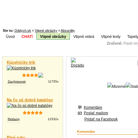
Ste tu:
Oddych.sk
»
Vtipné obrázky
»
Absurdity
Úvod
CHAT!
Vtipné obrázky
Vtipné videá
Vtipné texty
Tapety
Zrušené:
Flash h
Téma:
Vtipné videá
Kúzelnícky trik
Zaujímavosti
11755x
Na čo sú dobré katalógy
Komentáre
Poslať mailom
Pridať na Facebook
Reklamy
12332x
Komentáre
Plné ruky