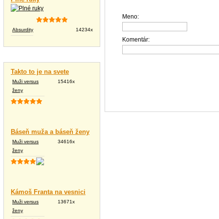
Meno:
Absurdity
14234x
Komentár:
Vtipné texty
Takto to je na svete
Muži versus
15416x
ženy
Báseň muža a báseň ženy
Muži versus
34616x
ženy
Kámoš Franta na vesnici
Muži versus
13671x
ženy