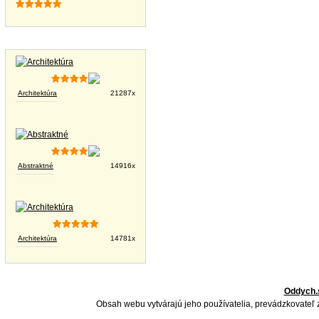
Tapety na plochu
Architektúra
21287x
Abstraktné
14916x
Architektúra
14781x
Oddych.
Obsah webu vytvárajú jeho používatelia, prevádzkovateľ 