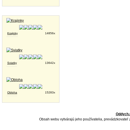
Tapety na plochu
Krajinky
14856x
Sviatky
13642x
Obloha
15283x
Oddych.
Obsah webu vytvárajú jeho používatelia, prevádzkovateľ 