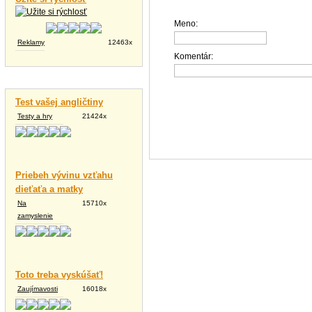
Meno:
Reklamy
12463x
Komentár:
Vtipné texty
Test vašej angličtiny
Testy a hry
21424x
Priebeh vývinu vzťahu
dieťaťa a matky
Na
15710x
zamyslenie
Toto treba vyskúšať!
Zaujímavosti
16018x