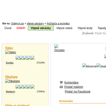
Ste tu:
Oddych.sk
»
Vtipné obrázky
»
Počítače a technika
Úvod
CHAT!
Vtipné obrázky
Vtipné videá
Vtipné texty
Tapety
Zrušené:
Flash h
Téma:
Vtipné videá
Valec
Erotika
23186x
Okuliare
Komentáre
Poslať mailom
Pridať na Facebook
Reklamy
13584x
Komentáre
Užite si rýchlosť