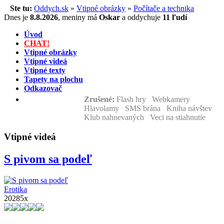
Ste tu:
Oddych.sk
»
Vtipné obrázky
»
Počítače a technika
Dnes je
8.8.2026
,
meniny má
Oskar
a
oddychuje
11 ľudí
Úvod
CHAT!
Vtipné obrázky
Vtipné videá
Vtipné texty
Tapety na plochu
Odkazovač
Zrušené:
Flash hry Webkamery
Hlavolamy SMS brána Kniha návštev
Klub nahnevaných Veci na stiahnutie
Vtipné videá
S pivom sa podeľ
Erotika
20285x