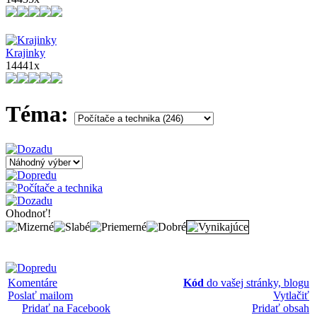
Krajinky
14441x
Téma:
Ohodnoť!
Komentáre
Kód
do vašej stránky, blogu
Poslať mailom
Vytlačiť
Pridať na Facebook
Pridať obsah