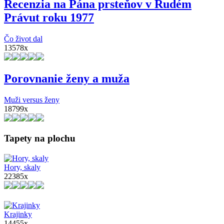
Recenzia na Pána prsteňov v Rudém
Právut roku 1977
Čo život dal
13578x
Porovnanie ženy a muža
Muži versus ženy
18799x
Tapety na plochu
Hory, skaly
22385x
Krajinky
14455x