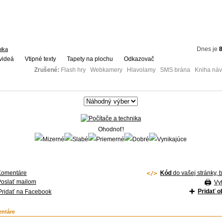
Dnes je
8
nika
videá
Vtipné texty
Tapety na plochu
Odkazovač
Zrušené:
Flash hry Webkamery Hlavolamy SMS brána Kniha návš
Ohodnoť!
Komentáre
Kód
do vašej stránky, 
Poslať mailom
Vyt
Pridať 
Pridať na Facebook
ntáre