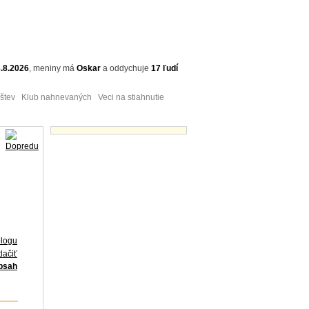
.8.2026
,
meniny má
Oskar
a
oddychuje
17 ľudí
tev Klub nahnevaných Veci na stiahnutie
Obrázky - náhľady
blogu
lačiť
obsah