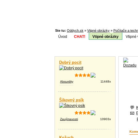
Ste tu:
Oddych.sk
»
Vtipné obrázky
»
Počítače a tech
Úvod
CHAT!
Vtipné obrázky
Vtipné 
Téma:
Vtipné videá
Dobrý pocit
Absurdity
11448x
Šikovný psík
Zaujímavosti
10903x
Kome
Kožuch