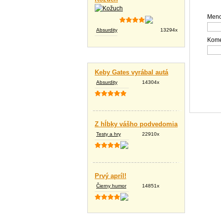
Meno
Absurdity
13294x
Kome
Vtipné texty
Keby Gates vyrábal autá
Absurdity
14304x
Z hĺbky vášho podvedomia
Testy a hry
22910x
Prvý apríl!
Čierny humor
14851x