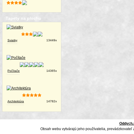
Tapety na plochu
Sviatky
13449x
Počítače
14365x
Architektúra
14782x
Oddych.
Obsah webu vytvárajú jeho používatelia, prevádzkovateľ 