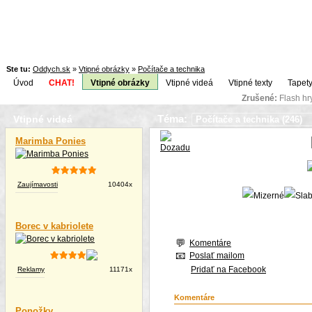
Ste tu:
Oddych.sk
»
Vtipné obrázky
»
Počítače a technika
Úvod
CHAT!
Vtipné obrázky
Vtipné videá
Vtipné texty
Tapety
Zrušené:
Flash h
Téma:
Vtipné videá
Marimba Ponies
Zaujímavosti
10404x
Borec v kabriolete
Komentáre
Poslať mailom
Pridať na Facebook
Reklamy
11171x
Komentáre
Ponožky