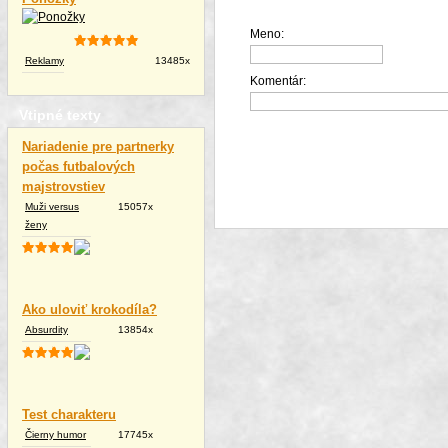
Meno:
Reklamy
13485x
Komentár:
Vtipné texty
Nariadenie pre partnerky
počas futbalových
majstrovstiev
Muži versus
15057x
ženy
Ako uloviť krokodíla?
Absurdity
13854x
Test charakteru
Čierny humor
17745x