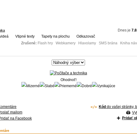
Dnes je
7.8
nika
videá
Vtipné texty
Tapety na plochu
Odkazovač
Zrušené:
Flash hry Webkamery Hlavolamy SMS brána Kniha návš
Ohodnoť!
Komentáre
Kód
do vašej stránky, 
Poslať mailom
Vyt
Pridať 
Pridať na Facebook
ntáre