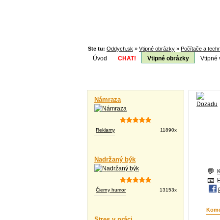
Ste tu:
Oddych.sk
»
Vtipné obrázky
»
Počítače a tech
Úvod
CHAT!
Vtipné obrázky
Vtipné 
Téma:
Vtipné videá
Námraza
Reklamy
11890x
Nadržaný býk
Čierny humor
13153x
Kome
Stres v práci