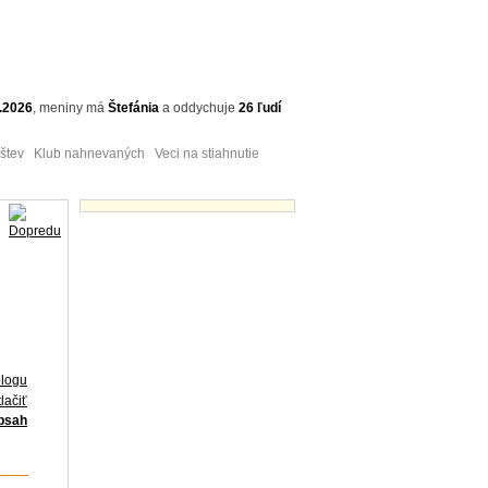
.2026
,
meniny má
Štefánia
a
oddychuje
26 ľudí
tev Klub nahnevaných Veci na stiahnutie
Obrázky - náhľady
blogu
lačiť
obsah