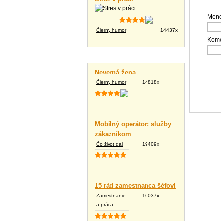
Meno
Čierny humor
14437x
Kome
Vtipné texty
Neverná žena
Čierny humor
14818x
Mobilný operátor: služby
zákazníkom
Čo život dal
19409x
15 rád zamestnanca šéfovi
Zamestnanie
16037x
a práca