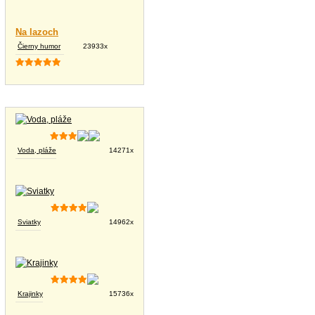
Na lazoch
Čierny humor
23933x
Tapety na plochu
Voda, pláže
14271x
Sviatky
14962x
Krajinky
15736x