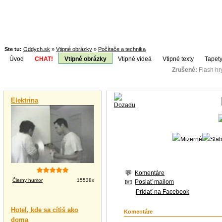
Ste tu:
Oddych.sk
»
Vtipné obrázky
»
Počítače a technika
Úvod
CHAT!
Vtipné obrázky
Vtipné videá
Vtipné texty
Tapety
Zrušené:
Flash h
Téma:
Vtipné videá
Elektrina
Komentáre
Čierny humor
15538x
Poslať mailom
Pridať na Facebook
Hotel, kde sa cítiš ako
Komentáre
doma