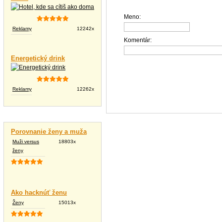
Meno:
Reklamy
12242x
Komentár:
Energetický drink
Reklamy
12262x
Vtipné texty
Porovnanie ženy a muža
Muži versus
18803x
ženy
Ako hacknúť ženu
Ženy
15013x