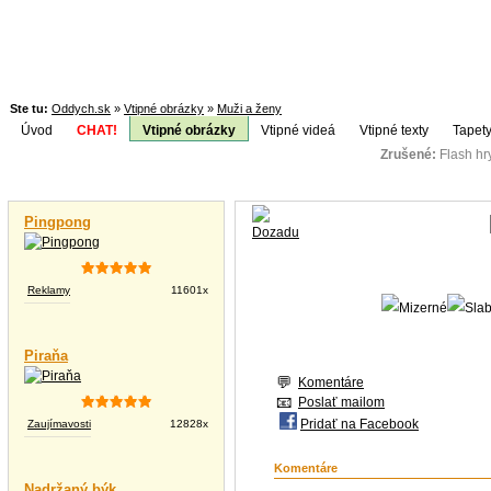
Ste tu:
Oddych.sk
»
Vtipné obrázky
»
Muži a ženy
Úvod
CHAT!
Vtipné obrázky
Vtipné videá
Vtipné texty
Tapety
Zrušené:
Flash h
Téma:
Vtipné videá
Pingpong
Reklamy
11601x
Piraňa
Komentáre
Poslať mailom
Pridať na Facebook
Zaujímavosti
12828x
Komentáre
Nadržaný býk