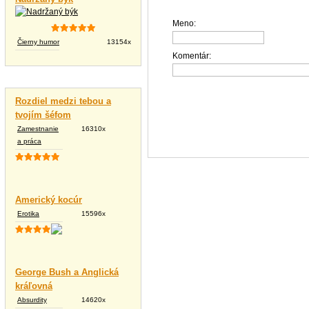
Meno:
Čierny humor
13154x
Komentár:
Vtipné texty
Rozdiel medzi tebou a
tvojím šéfom
Zamestnanie
16310x
a práca
Americký kocúr
Erotika
15596x
George Bush a Anglická
kráľovná
Absurdity
14620x