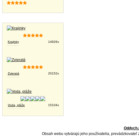
Tapety na plochu
Krajinky
14926x
Zvieratá
20152x
Voda, pláže
15104x
Oddych.
Obsah webu vytvárajú jeho používatelia, prevádzkovateľ 