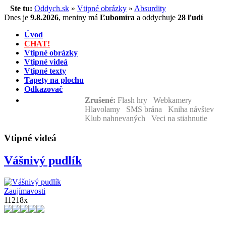
Ste tu:
Oddych.sk
»
Vtipné obrázky
»
Absurdity
Dnes je
9.8.2026
,
meniny má
Ľubomíra
a
oddychuje
28 ľudí
Úvod
CHAT!
Vtipné obrázky
Vtipné videá
Vtipné texty
Tapety na plochu
Odkazovač
Zrušené:
Flash hry Webkamery
Hlavolamy SMS brána Kniha návštev
Klub nahnevaných Veci na stiahnutie
Vtipné videá
Vášnivý pudlík
Zaujímavosti
11218x