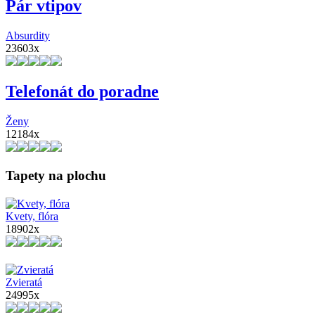
Pár vtipov
Absurdity
23603x
Telefonát do poradne
Ženy
12184x
Tapety na plochu
Kvety, flóra
18902x
Zvieratá
24995x