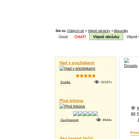
Ste tu:
Oddych.sk
»
Vtipné obrázky
»
Absurdity
Úvod
CHAT!
Vtipné obrázky
Vtipné 
Téma:
Vtipné videá
Had v prezliekarni
Erotika
31037x
Plná tribúna
Zaujímavosti
9949x
Kome
Ako prestať fajčiť