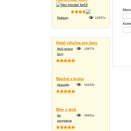
Meno
Reklamy
12537x
Kome
Vtipné texty
Hotel výlučne pre ženy
Muži versus
13977x
ženy
Manžel v kruhu
Absurdity
14142x
Mier v duši
Na
18421x
zamyslenie