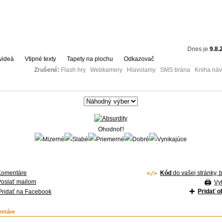
Dnes je
9.8.
videá
Vtipné texty
Tapety na plochu
Odkazovač
Zrušené:
Flash hry Webkamery Hlavolamy SMS brána Kniha návš
Ohodnoť!
Komentáre
Kód
do vašej stránky, 
Poslať mailom
Vyt
Pridať 
Pridať na Facebook
ntáre