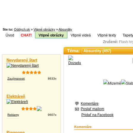
Ste tu:
Oddych.sk
»
Vtipné obrázky
»
Absurdity
Úvod
CHAT!
Vtipné obrázky
Vtipné videá
Vtipné texty
Tapety
Zrušené:
Flash h
Téma:
Vtipné videá
Nevydarený štart
Zaujímavosti
8633x
Elektráreň
Komentáre
Poslať mailom
Pridať na Facebook
Reklamy
9607x
Komentáre
Pingpong