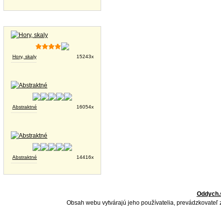
Tapety na plochu
Hory, skaly
15243x
Abstraktné
16054x
Abstraktné
14416x
Oddych.
Obsah webu vytvárajú jeho používatelia, prevádzkovateľ 