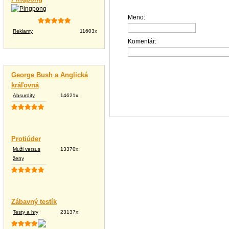
Meno:
Reklamy
11603x
Komentár:
Vtipné texty
George Bush a Anglická
kráľovná
Absurdity
14621x
Protiúder
Muži versus
13370x
ženy
Zábavný testík
Testy a hry
23137x