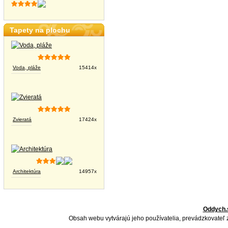
Tapety na plochu
Voda, pláže
15414x
Zvieratá
17424x
Architektúra
14957x
Oddych.
Obsah webu vytvárajú jeho používatelia, prevádzkovateľ 