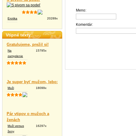
Meno:
Erotika
20289x
Komentár:
Vtipné texty
Gratulujeme, prežil si!
Na
15795x
zamyslenie
Je super byť mužom, lebo:
Muži
18099x
Pár vtipov o mužoch a
ženách
Muži versus
16297x
ženy