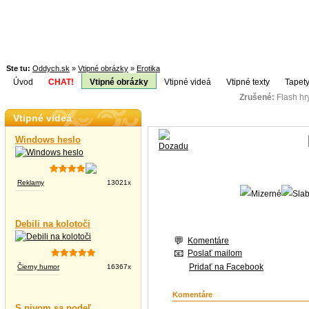
Ste tu:
Oddych.sk
»
Vtipné obrázky
»
Erotika
Úvod
CHAT!
Vtipné obrázky
Vtipné videá
Vtipné texty
Tapety
Zrušené:
Flash h
Téma:
Vtipné videá
Windows heslo
Reklamy
13021x
Debili na kolotoči
Komentáre
Poslať mailom
Pridať na Facebook
Čierny humor
16367x
Komentáre
S pivom sa podeľ