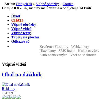
Ste tu:
Oddych.sk
»
Vtipné obrázky
»
Erotika
Dnes je
8.8.2026
,
meniny má
Štefánia
a
oddychuje
14 ľudí
Úvod
CHAT!
Vtipné obrázky
Vtipné videá
Vtipné texty
Tapety na plochu
Odkazovač
Zrušené:
Flash hry Webkamery
Hlavolamy SMS brána Kniha návštev
Klub nahnevaných Veci na stiahnutie
Vtipné videá
Obal na dáždnik
Reklamy
13100x