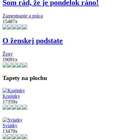
Som rád, že je pondelok ráno!
Zamestnanie a práca
15487x
O ženskej podstate
Ženy
19091x
Tapety na plochu
Krajinky
17359x
Sviatky
13479x