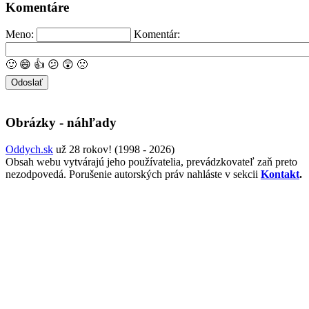
Komentáre
Meno:
Komentár:
🙂
😄
👍
😕
😲
🙁
Obrázky - náhľady
Oddych.sk
už 28 rokov! (1998 - 2026)
Obsah webu vytvárajú jeho používatelia, prevádzkovateľ zaň preto
nezodpovedá. Porušenie autorských práv nahláste v sekcii
Kontakt
.