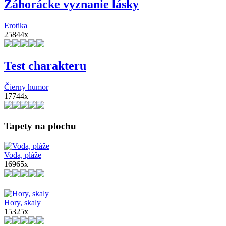
Záhorácke vyznanie lásky
Erotika
25844x
Test charakteru
Čierny humor
17744x
Tapety na plochu
Voda, pláže
16965x
Hory, skaly
15325x