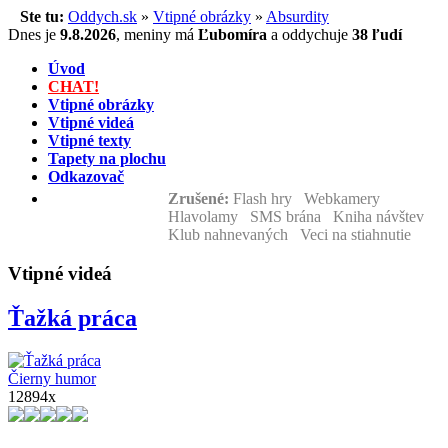
Ste tu:
Oddych.sk
»
Vtipné obrázky
»
Absurdity
Dnes je
9.8.2026
,
meniny má
Ľubomíra
a
oddychuje
38 ľudí
Úvod
CHAT!
Vtipné obrázky
Vtipné videá
Vtipné texty
Tapety na plochu
Odkazovač
Zrušené:
Flash hry Webkamery
Hlavolamy SMS brána Kniha návštev
Klub nahnevaných Veci na stiahnutie
Vtipné videá
Ťažká práca
Čierny humor
12894x