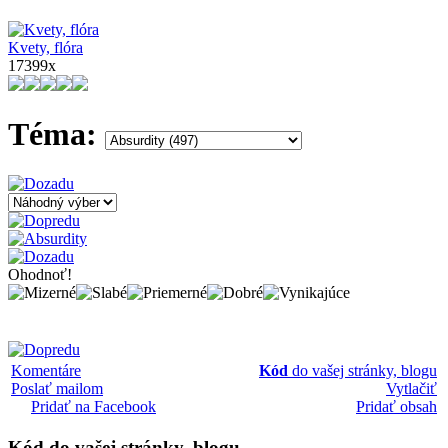
Kvety, flóra
17399x
Téma:
Ohodnoť!
Komentáre
Kód
do vašej stránky, blogu
Poslať mailom
Vytlačiť
Pridať na Facebook
Pridať obsah
Kód
do vašej stránky, blogu