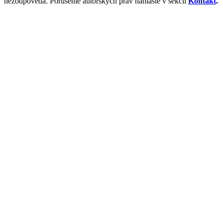
nezodpovedá. Porušenie autorských práv nahláste v sekcii
Kontakt
.