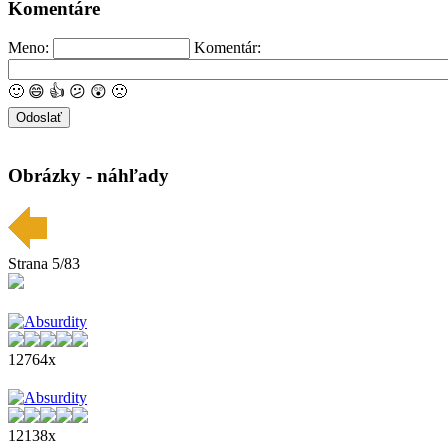
Komentáre
Meno:
Komentár:
🙂
😄
👍
😕
😲
🙁
Obrázky - náhľady
Strana 5/83
12764x
12138x