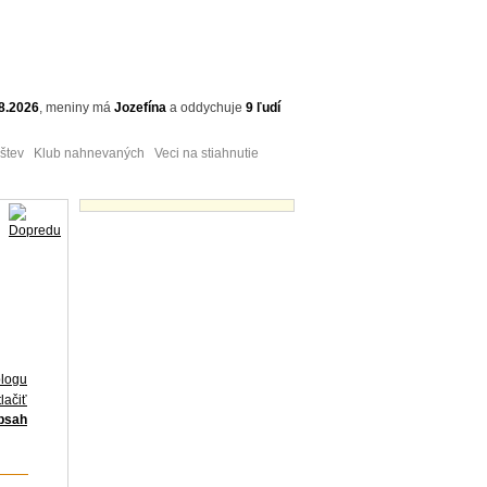
8.2026
,
meniny má
Jozefína
a
oddychuje
9 ľudí
tev Klub nahnevaných Veci na stiahnutie
Obrázky - náhľady
blogu
lačiť
obsah