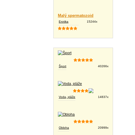
Malý spermatozoid
Erotika
15244x
Tapety na plochu
Šport
40266x
Voda, pláže
14837x
Obloha
20999x