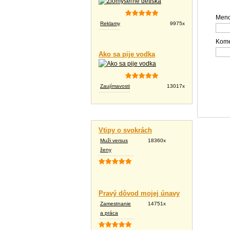
Meno
Reklamy
9975x
Kome
Ako sa pije vodka
Zaujímavosti
13017x
Vtipné texty
Vtipy o svokrách
Muži versus
18360x
ženy
Pravý dôvod mojej únavy
Zamestnanie
14751x
a práca