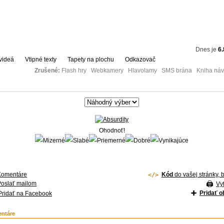
Dnes je
6.
videá
Vtipné texty
Tapety na plochu
Odkazovač
Zrušené:
Flash hry Webkamery Hlavolamy SMS brána Kniha návš
Ohodnoť!
Komentáre
Kód
do vašej stránky, 
Poslať mailom
Vyt
Pridať 
Pridať na Facebook
ntáre