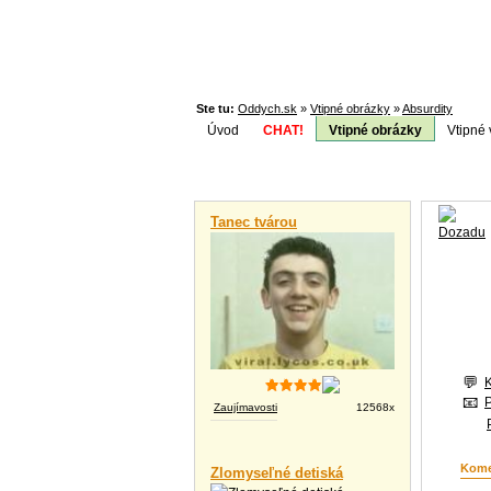
Ste tu:
Oddych.sk
»
Vtipné obrázky
»
Absurdity
Úvod
CHAT!
Vtipné obrázky
Vtipné 
Téma:
Vtipné videá
Tanec tvárou
Zaujímavosti
12568x
Kome
Zlomyseľné detiská