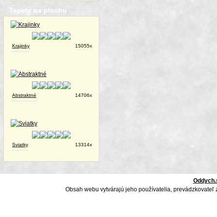
Tapety na plochu
Krajinky
15055x
Abstraktné
14706x
Sviatky
13314x
Oddych.
Obsah webu vytvárajú jeho používatelia, prevádzkovateľ 