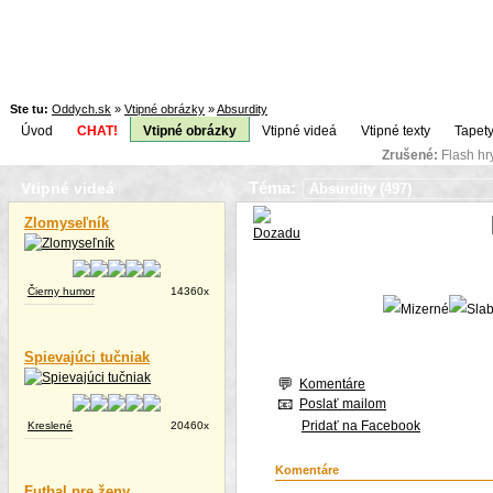
Ste tu:
Oddych.sk
»
Vtipné obrázky
»
Absurdity
Úvod
CHAT!
Vtipné obrázky
Vtipné videá
Vtipné texty
Tapety
Zrušené:
Flash h
Téma:
Vtipné videá
Zlomyseľník
Čierny humor
14360x
Spievajúci tučniak
Komentáre
Poslať mailom
Pridať na Facebook
Kreslené
20460x
Komentáre
Futbal pre ženy