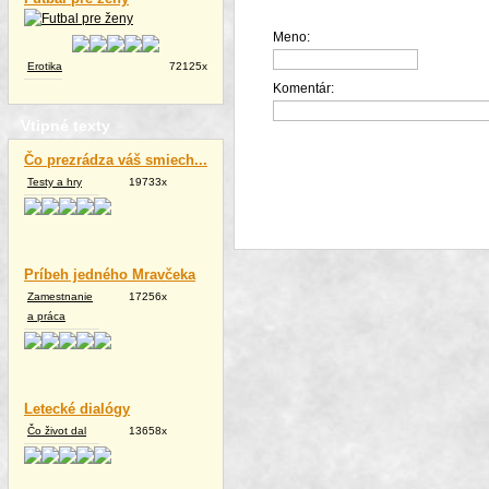
Meno:
Erotika
72125x
Komentár:
Vtipné texty
Čo prezrádza váš smiech...
Testy a hry
19733x
Príbeh jedného Mravčeka
Zamestnanie
17256x
a práca
Letecké dialógy
Čo život dal
13658x